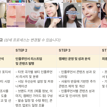
고 
(상세 프로세스는 변경될 수 있습니다) 
STEP 2
STEP 3
ST
분석
인플루언서 리스트업 
캠페인 운영 및 성과 분석
최종
및 콘텐츠 발행
 / 포지셔
- 타겟 국가별 뷰티 인플루언
- 인플루언서 콘텐츠 성과 모
- 
서 리서치 및 분류

니터링

서 
티 시장 
- 시딩 우선순위 설정 및 커뮤
- 사용자 반응에 기반한 추가 
- 
니케이션

콘텐츠 제작 및 개선 

및 
 조사를 
- 브랜드 키트 (제품 정보, 이
- 인플루언서별 콘텐츠 성과 
도출

미지, 캠페인 가이드 등) 구성

비교 및 인사이트 정리
비교 및 선
- 발송 일정 및 수령 확인, 콘
텐츠 업로드 일정 조율