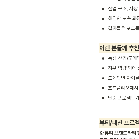
•
산업 구조, 시장
•
해결안 도출 과
•
결과물은 포트폴
이런 분들께 추
•
특정 산업/도메
•
직무 역량 외에 
•
도메인별 차이를
•
포트폴리오에서
•
단순 프로젝트가
뷰티/패션 프로젝
K-뷰티 브랜드와의 